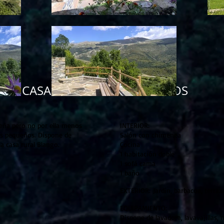
CASA RURAL CUADRADO DOS
eña pero no por ella menos
INTERIOR:
os pequeños. Dispone de
Salón con chimenea
Cocina
a casa rural Blango.
1 habitación doble
1 sofá cama
1 baño
EXTERIOR: Jardín, barbacoa, terraz
EQUIPAMIENTO:
Dispone de lavadora, lavavajillas, 