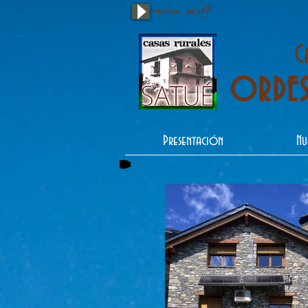
música on/off
C
ORDES
Presentación
Nu