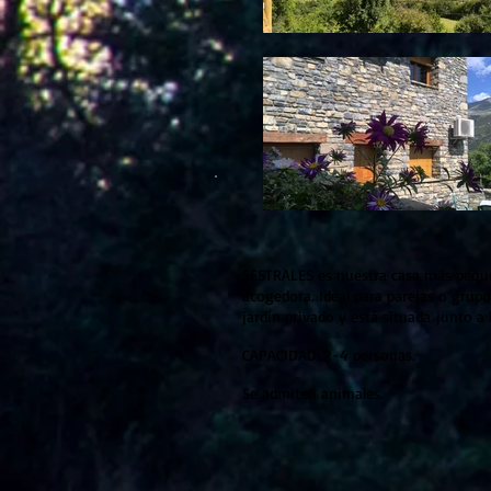
SESTRALES es nuestra casa más pequ
acogedora. Ideal para parejas o grup
jardín privado y está situada
junto a l
CAPACIDAD: 2-4 personas.
Se admiten animales.